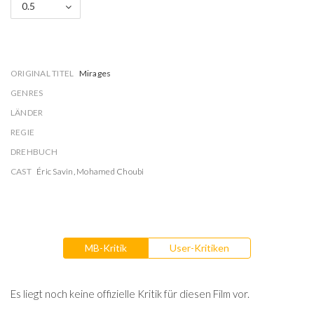
0.5
ORIGINAL TITEL
Mirages
GENRES
LÄNDER
REGIE
DREHBUCH
CAST
Éric Savin
,
Mohamed Choubi
MB-Kritik
User-Kritiken
Es liegt noch keine offizielle Kritik für diesen Film vor.