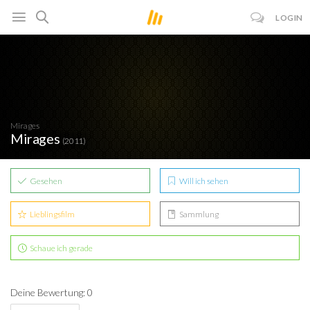
LOGIN
Mirages
Mirages
(2011)
Gesehen
Will ich sehen
Lieblingsfilm
Sammlung
Schaue ich gerade
Deine Bewertung: 0