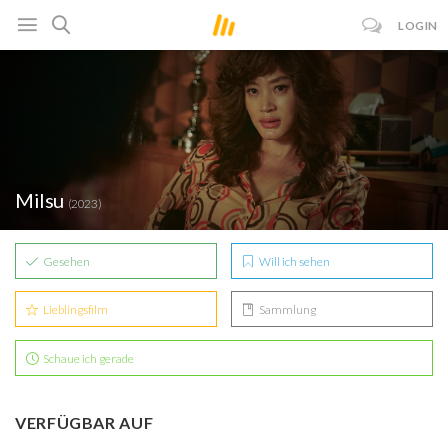
LOGIN
Milsu
(2023)
Gesehen
Will ich sehen
Lieblingsfilm
Sammlung
Schaue ich gerade
VERFÜGBAR AUF