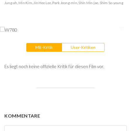
Jung-ah
,
Min Kim
,
Jin Hee Lee
,
Park Jeong-min
,
Shin Min-jae
,
Shim So-young
MB-Kritik
User-Kritiken
Es liegt noch keine offizielle Kritik für diesen Film vor.
KOMMENTARE