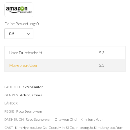
Deine Bewertung: 0
0.5
User Durchschnitt
5.3
Moviebreak User
5.3
LAUFZEIT
129 Minuten
GENRES
Action, Crime
LÄNDER
REGIE
Ryoo Seung-wan
DREHBUCH
Ryoo Seung-wan
Cha-won Choi
Kim Jung Youn
CAST
Kim Hye-soo
,
Lee Do-Goon
,
Min-Si Go
,
In-seong Jo
,
Kim Jong-soo
,
Yum