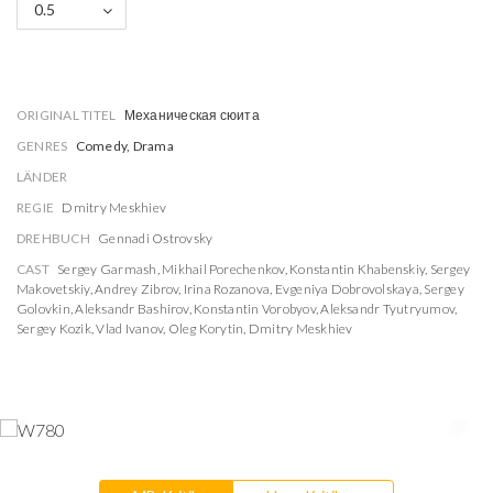
0.5
ORIGINAL TITEL
Механическая сюита
GENRES
Comedy, Drama
LÄNDER
REGIE
Dmitry Meskhiev
DREHBUCH
Gennadi Ostrovsky
CAST
Sergey Garmash
,
Mikhail Porechenkov
,
Konstantin Khabenskiy
,
Sergey
Makovetskiy
,
Andrey Zibrov
,
Irina Rozanova
,
Evgeniya Dobrovolskaya
,
Sergey
Golovkin
,
Aleksandr Bashirov
,
Konstantin Vorobyov
,
Aleksandr Tyutryumov
,
Sergey Kozik
,
Vlad Ivanov
,
Oleg Korytin
,
Dmitry Meskhiev