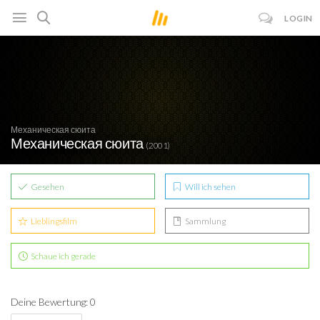
LOGIN
Механическая сюита
Механическая сюита
(2001)
Gesehen
Will ich sehen
Lieblingsfilm
Sammlung
Schaue ich gerade
Deine Bewertung: 0