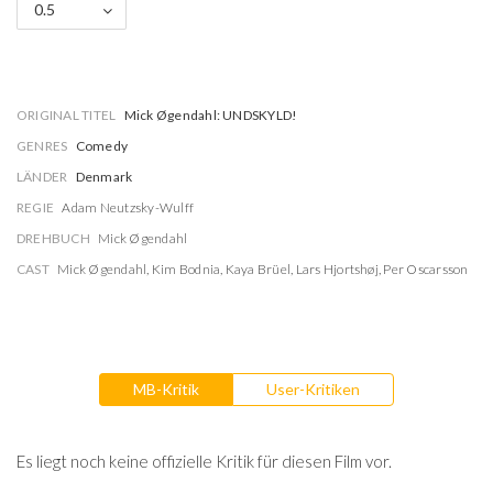
0.5
ORIGINAL TITEL
Mick Øgendahl: UNDSKYLD!
GENRES
Comedy
LÄNDER
Denmark
REGIE
Adam Neutzsky-Wulff
DREHBUCH
Mick Øgendahl
CAST
Mick Øgendahl
,
Kim Bodnia
,
Kaya Brüel
,
Lars Hjortshøj
,
Per Oscarsson
MB-Kritik
User-Kritiken
Es liegt noch keine offizielle Kritik für diesen Film vor.