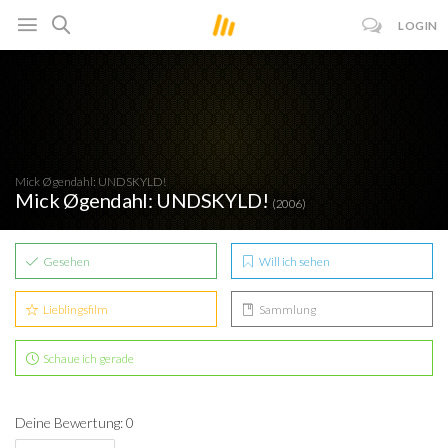
LOGIN
Mick Øgendahl: UNDSKYLD!
Mick Øgendahl: UNDSKYLD!
(2006)
Gesehen
Will ich sehen
Lieblingsfilm
Sammlung
Schaue ich gerade
Deine Bewertung: 0