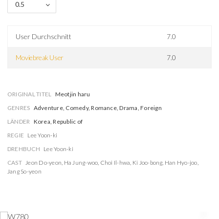
0.5
User Durchschnitt
7.0
Moviebreak User
7.0
ORIGINAL TITEL
Meotjin haru
GENRES
Adventure, Comedy, Romance, Drama, Foreign
LÄNDER
Korea, Republic of
REGIE
Lee Yoon-ki
DREHBUCH
Lee Yoon-ki
CAST
Jeon Do-yeon
,
Ha Jung-woo
,
Choi Il-hwa
,
Ki Joo-bong
,
Han Hyo-joo
,
Jang So-yeon