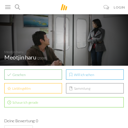
LOGIN
Meotjin haru
Meotjin haru
(2008)
Gesehen
Will ich sehen
Lieblingsfilm
Sammlung
Schaue ich gerade
Deine Bewertung: 0