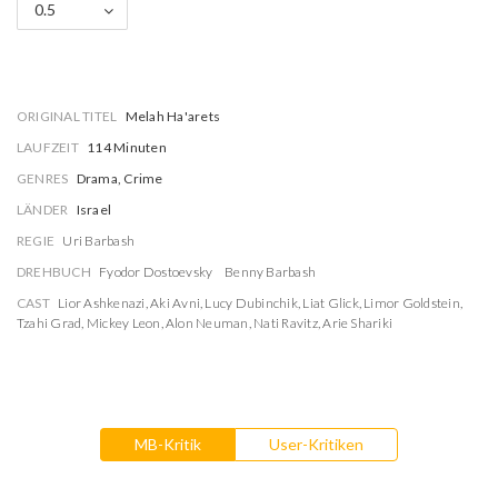
0.5
ORIGINAL TITEL
Melah Ha'arets
LAUFZEIT
114 Minuten
GENRES
Drama, Crime
LÄNDER
Israel
REGIE
Uri Barbash
DREHBUCH
Fyodor Dostoevsky
Benny Barbash
CAST
Lior Ashkenazi
,
Aki Avni
,
Lucy Dubinchik
,
Liat Glick
,
Limor Goldstein
,
Tzahi Grad
,
Mickey Leon
,
Alon Neuman
,
Nati Ravitz
,
Arie Shariki
MB-Kritik
User-Kritiken