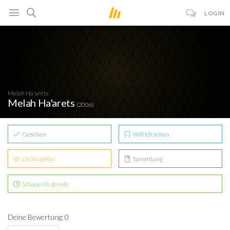
LOGIN
Melah Ha'arets
Melah Ha'arets
(2006)
Gesehen
Will ich sehen
Lieblingsfilm
Sammlung
Schaue ich gerade
Deine Bewertung: 0