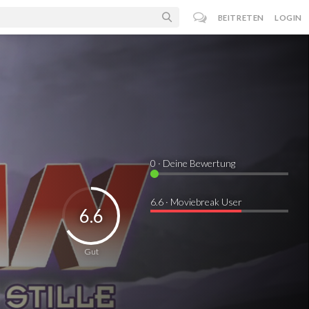
BEITRETEN
LOGIN
0
· Deine Bewertung
6.6 · Moviebreak User
6.6
Gut