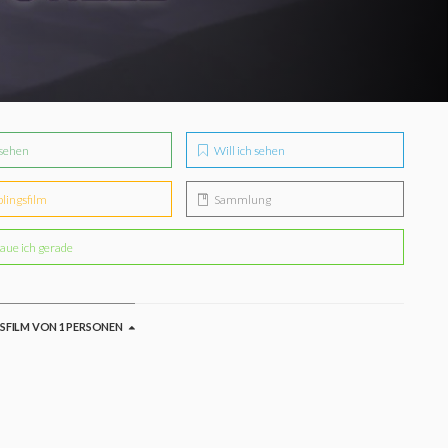
sehen
Will ich sehen
blingsfilm
Sammlung
aue ich gerade
GSFILM VON 1 PERSONEN