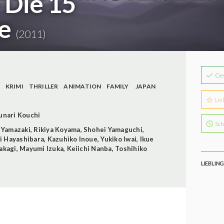
 Die 15
le
(2011)
Ge
KRIMI
THRILLER
ANIMATION
FAMILY
JAPAN
Lie
unari Kouchi
Sch
 Yamazaki
,
Rikiya Koyama
,
Shohei Yamaguchi
,
 Hayashibara
,
Kazuhiko Inoue
,
Yukiko Iwai
,
Ikue
akagi
,
Mayumi Izuka
,
Keiichi Nanba
,
Toshihiko
LIEBLIN