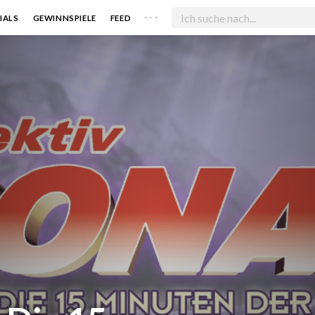
. . .
IALS
GEWINNSPIELE
FEED