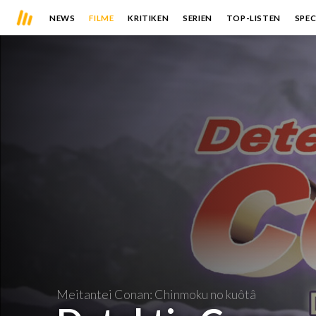
NEWS
FILME
KRITIKEN
SERIEN
TOP-LISTEN
SPEC
Meitantei Conan: Chinmoku no kuôtâ