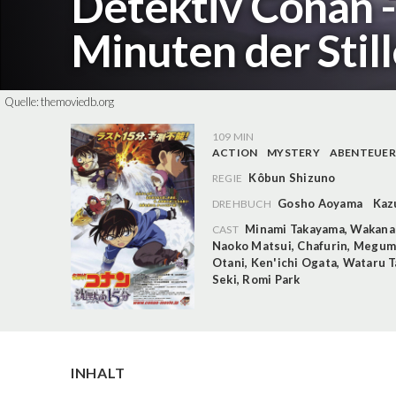
Detektiv Conan -
Minuten der Stil
Quelle:
themoviedb.org
109 MIN
ACTION
MYSTERY
ABENTEUER
Kôbun Shizuno
REGIE
Gosho Aoyama
Kaz
DREHBUCH
Minami Takayama
,
Wakana
CAST
Naoko Matsui
,
Chafurin
,
Megumi
Otani
,
Ken'ichi Ogata
,
Wataru T
Seki
,
Romi Park
INHALT