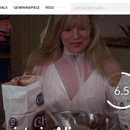
. . .
IALS
GEWINNSPIELE
FEED
6.5
MB-Kritik