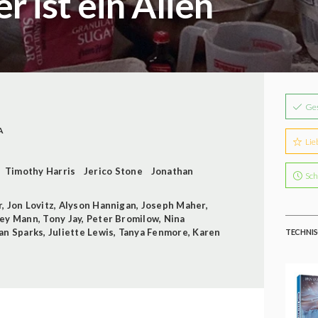
 ist ein Alien
Ge
A
Lie
Timothy Harris
Jerico Stone
Jonathan
Sch
r
,
Jon Lovitz
,
Alyson Hannigan
,
Joseph Maher
,
ey Mann
,
Tony Jay
,
Peter Bromilow
,
Nina
an Sparks
,
Juliette Lewis
,
Tanya Fenmore
,
Karen
TECHNIS