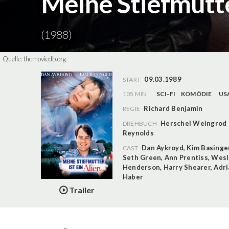
Meine Stiefmutter
(1988)
Quelle:
themoviedb.org
09.03.1989
START
105 MIN
SCI-FI
KOMÖDIE
US
Richard Benjamin
REGIE
Herschel Weingrod
DREHBUCH
Reynolds
Dan Aykroyd
,
Kim Basinge
CAST
Seth Green
,
Ann Prentiss
,
Wesl
Henderson
,
Harry Shearer
,
Adri
Haber
Trailer