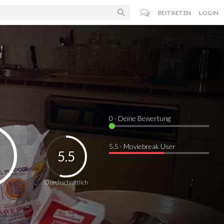
BEITRETEN
LOGIN
0
· Deine Bewertung
5.5 · Moviebreak User
5.5
Durchschnittlich