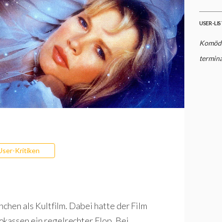
USER-LI
Komödi
termina
User-Kritiken
nchen als Kultfilm. Dabei hatte der Film
okassen ein regelrechter Flop. Bei