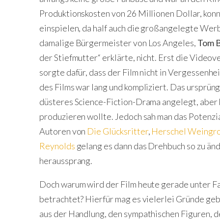
Produktionskosten von 26 Millionen Dollar, konn
einspielen, da half auch die großangelegte We
damalige Bürgermeister von Los Angeles,
Tom B
der Stiefmutter“ erklärte, nicht. Erst die Vide
sorgte dafür, dass der Film nicht in Vergessenhe
des Films war lang und kompliziert. Das ursprü
düsteres Science-Fiction-Drama angelegt, aber k
produzieren wollte. Jedoch sah man das Potenzi
Autoren von
Die Glücksritter
,
Herschel Weingr
Reynolds
gelang es dann das Drehbuch so zu änd
heraussprang.
Doch warum wird der Film heute gerade unter Fa
betrachtet? Hierfür mag es vielerlei Gründe ge
aus der Handlung, den sympathischen Figuren, de