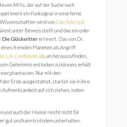
teven Mills, der auf der Suche nach
periment ein Funksignal in eine ferne
e Wissenschaftler wird von
Dan Aykroyd
alent unter Beweis stellt und das ein oder
r
Die Glücksritter
erinnert. Das von Dr.
eines fremden Planeten als Angriff
er
,
L.A. Confidential
), um herauszufinden,
ein Geheimnis entlocken zu können, erhält
ännerphantasien. Nur mit den
der Erde ausgestattet, startet sie in ihre
e Aufmerksamkeit auf sich ziehen, indem
.
 und auch der Humor reicht nicht für
ler gut und kann trotzdem unterhalten.