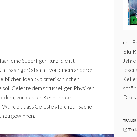
und E
Blu-R
Jahre
ar, eine Superfigur, kurz: Sie ist
lesen
(Kim Basinger) stammt von einem anderen
Kelle
iblichen Idealtyp amerikanischer
schön
soll Celeste dem schusseligen Physiker
Discs 
locken, von dessen Kenntnis der
 Wunder, dass Celeste gleich zur Sache
ich zu gewinnen.
TRAILER 
Trail