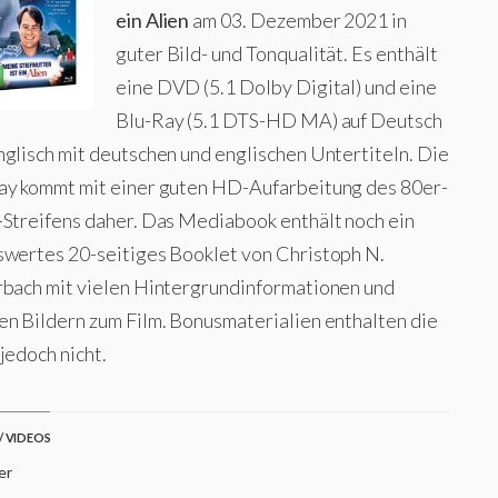
ein Alien
am 03. Dezember 2021 in
guter Bild- und Tonqualität. Es enthält
eine DVD (5.1 Dolby Digital) und eine
Blu-Ray (5.1 DTS-HD MA) auf Deutsch
nglisch mit deutschen und englischen Untertiteln. Die
ay kommt mit einer guten HD-Aufarbeitung des 80er-
-Streifens daher. Das Mediabook enthält noch ein
swertes 20-seitiges Booklet von Christoph N.
rbach mit vielen Hintergrundinformationen und
en Bildern zum Film. Bonusmaterialien enthalten die
jedoch nicht.
/ VIDEOS
er