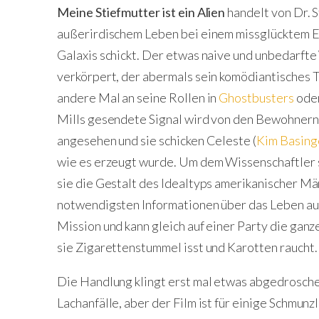
Meine Stiefmutter ist ein Alien
handelt von Dr. S
außerirdischem Leben bei einem missglücktem Ex
Galaxis schickt. Der etwas naive und unbedarft
verkörpert, der abermals sein komödiantisches T
andere Mal an seine Rollen in
Ghostbusters
ode
Mills gesendete Signal wird von den Bewohnern 
angesehen und sie schicken Celeste (
Kim Basing
wie es erzeugt wurde. Um dem Wissenschaftler s
sie die Gestalt des Idealtyps amerikanischer M
notwendigsten Informationen über das Leben auf 
Mission und kann gleich auf einer Party die ganz
sie Zigarettenstummel isst und Karotten raucht
Die Handlung klingt erst mal etwas abgedroschen
Lachanfälle, aber der Film ist für einige Schmunz