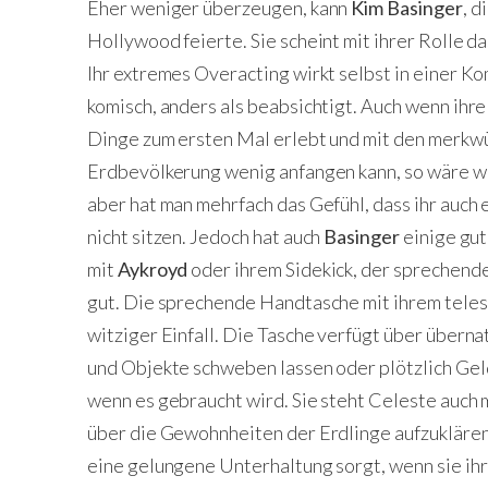
Eher weniger überzeugen, kann
Kim Basinger
, d
Hollywood feierte. Sie scheint mit ihrer Rolle d
Ihr extremes Overacting wirkt selbst in einer Ko
komisch, anders als beabsichtigt. Auch wenn ihre 
Dinge zum ersten Mal erlebt und mit den merk
Erdbevölkerung wenig anfangen kann, so wäre we
aber hat man mehrfach das Gefühl, dass ihr auch 
nicht sitzen. Jedoch hat auch
Basinger
einige gut
mit
Aykroyd
oder ihrem Sidekick, der sprechende
gut. Die sprechende Handtasche mit ihrem teles
witziger Einfall. Die Tasche verfügt über übern
und Objekte schweben lassen oder plötzlich Ge
wenn es gebraucht wird. Sie steht Celeste auch m
über die Gewohnheiten der Erdlinge aufzuklären
eine gelungene Unterhaltung sorgt, wenn sie ih