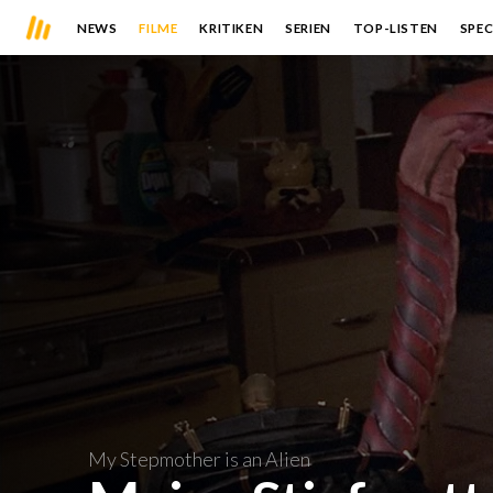
NEWS
FILME
KRITIKEN
SERIEN
TOP-LISTEN
SPEC
My Stepmother is an Alien