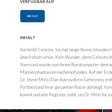
VERFÜGBAR AUF
INHALT
Sie heißt Celeste. Sie hat lange Beine, blondes Ha
überirdisch schön. Kein Wunder, denn Celeste 
Stern und wurde von ihrem Bordcomputer dem we
Männerphantasien nachempfunden. Auf der Erde 
Dr. Steve Mills (Dan Aykroyd) ein Geheimnis ent
Fortbestand ihrer gesamten Rasse abhängt. Kein
kommt und alle Register zieht, um Dr. Mills für s