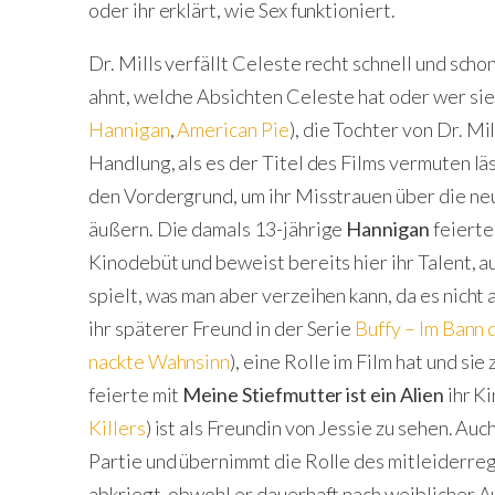
oder ihr erklärt, wie Sex funktioniert.
Dr. Mills verfällt Celeste recht schnell und sch
ahnt, welche Absichten Celeste hat oder wer sie w
Hannigan
,
American Pie
), die Tochter von Dr. Mi
Handlung, als es der Titel des Films vermuten läss
den Vordergrund, um ihr Misstrauen über die neu
äußern. Die damals 13-jährige
Hannigan
feierte
Kinodebüt und beweist bereits hier ihr Talent, 
spielt, was man aber verzeihen kann, da es nicht al
ihr späterer Freund in der Serie
Buffy – Im Bann
nackte Wahnsinn
), eine Rolle im Film hat und s
feierte mit
Meine Stiefmutter ist ein Alien
ihr K
Killers
) ist als Freundin von Jessie zu sehen. A
Partie und übernimmt die Rolle des mitleiderreg
abkriegt, obwohl er dauerhaft nach weiblicher Au