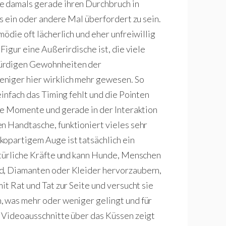
ie damals gerade ihren Durchbruch in
as ein oder andere Mal überfordert zu sein.
mödie oft lächerlich und eher unfreiwillig
Figur eine Außerirdische ist, die viele
würdigen Gewohnheiten der
niger hier wirklich mehr gewesen. So
einfach das Timing fehlt und die Pointen
e Momente und gerade in der Interaktion
n Handtasche, funktioniert vieles sehr
kopartigem Auge ist tatsächlich ein
atürliche Kräfte und kann Hunde, Menschen
ld, Diamanten oder Kleider hervorzaubern,
it Rat und Tat zur Seite und versucht sie
, was mehr oder weniger gelingt und für
r Videoausschnitte über das Küssen zeigt