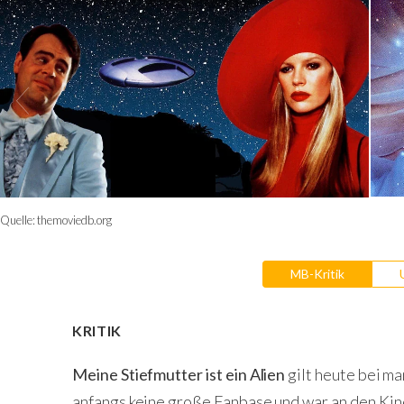
Quelle:
themoviedb.org
MB-Kritik
KRITIK
Meine Stiefmutter ist ein Alien
gilt heute bei ma
anfangs keine große Fanbase und war an den Kin