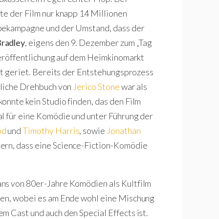
te der Film nur knapp 14 Millionen
rbekampagne und der Umstand, dass der
radley
, eigens den 9. Dezember zum „Tag
overöffentlichung auf dem Heimkinomarkt
it geriet. Bereits der Entstehungsprozess
ngliche Drehbuch von
Jerico Stone
war als
onnte kein Studio finden, das den Film
al für eine Komödie und unter Führung der
od
und
Timothy Harris
, sowie
Jonathan
ern, dass eine Science-Fiction-Komödie
ns von 80er-Jahre Komödien als Kultfilm
ben, wobei es am Ende wohl eine Mischung
m Cast und auch den Special Effects ist.