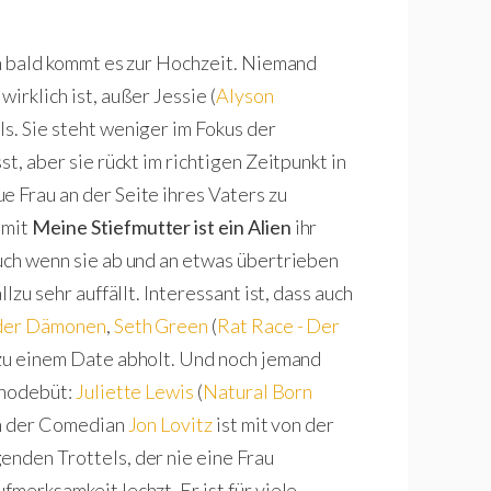
on bald kommt es zur Hochzeit. Niemand
irklich ist, außer Jessie (
Alyson
lls. Sie steht weniger im Fokus der
t, aber sie rückt im richtigen Zeitpunkt in
e Frau an der Seite ihres Vaters zu
 mit
Meine Stiefmutter ist ein Alien
ihr
auch wenn sie ab und an etwas übertrieben
lzu sehr auffällt. Interessant ist, dass auch
 der Dämonen
,
Seth Green
(
Rat Race - Der
ie zu einem Date abholt. Und noch jemand
inodebüt:
Juliette Lewis
(
Natural Born
uch der Comedian
Jon Lovitz
ist mit von der
enden Trottels, der nie eine Frau
fmerksamkeit lechzt. Er ist für viele