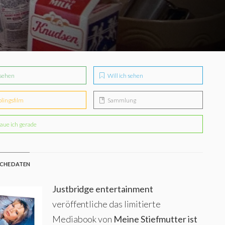
sehen
Will ich sehen
blingsfilm
Sammlung
aue ich gerade
CHE DATEN
Justbridge entertainment
veröffentliche das limitierte
Mediabook von
Meine Stiefmutter ist