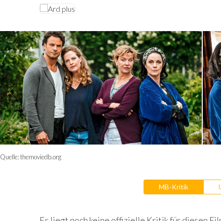
Quelle:
themoviedb.org
MB-Kritik
Es liegt noch keine offizielle Kritik für diesen Fil