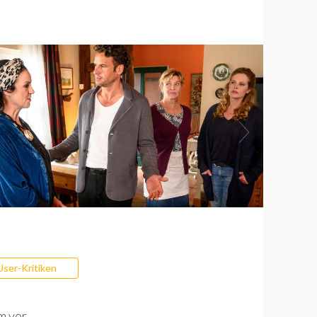
User-Kritiken
m vor.