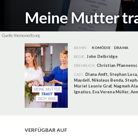
Meine Mutter tr
Quelle:
themoviedb.org
88 MIN
KOMÖDIE
DRAMA
John Delbridge
REGIE
Christian Pfannens
DREHBUCH
Diana Amft
,
Stephan Luca
CAST
Maydell
,
Nikolaus Benda
,
Steph
Muriel Leonie Graf
,
Nagmeh Ala
Ignatius
,
Eva Verena Müller
,
Ann
VERFÜGBAR AUF