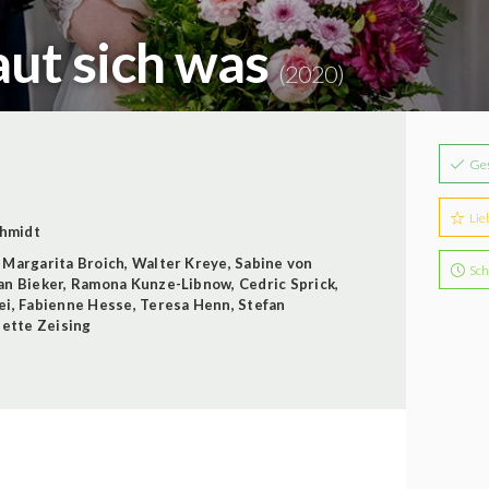
aut sich was
(2020)
Ge
Lie
chmidt
,
Margarita Broich
,
Walter Kreye
,
Sabine von
Sch
an Bieker
,
Ramona Kunze-Libnow
,
Cedric Sprick
,
ei
,
Fabienne Hesse
,
Teresa Henn
,
Stefan
ette Zeising