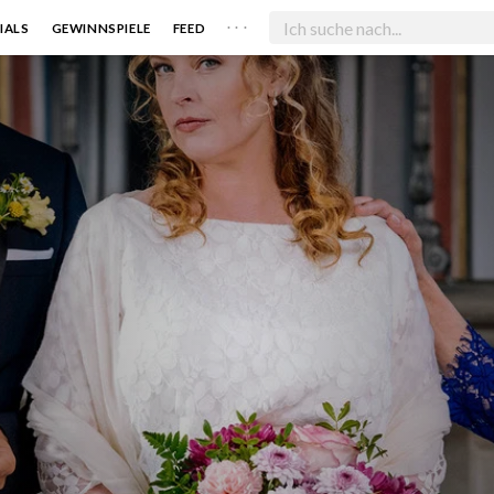
. . .
IALS
GEWINNSPIELE
FEED