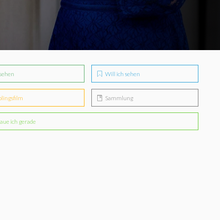
sehen
Will ich sehen
blingsfilm
Sammlung
aue ich gerade