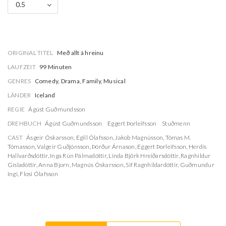
0.5
ORIGINAL TITEL
Með allt á hreinu
LAUFZEIT
99 Minuten
GENRES
Comedy, Drama, Family, Musical
LÄNDER
Iceland
REGIE
Ágúst Guðmundsson
DREHBUCH
Ágúst Guðmundsson
Eggert Þorleifsson
Stuðmenn
CAST
Ásgeir Óskarsson
,
Egill Ólafsson
,
Jakob Magnússon
,
Tómas M.
Tómasson
,
Valgeir Guðjónsson
,
Þórður Árnason
,
Eggert Þorleifsson
,
Herdís
Hallvarðsdóttir
,
Inga Rún Pálmadóttir
,
Linda Björk Hreiðarsdóttir
,
Ragnhildur
Gísladóttir
,
Anna Bjorn
,
Magnús Óskarsson
,
Sif Ragnhildardóttir
,
Guðmundur
Ingi
,
Flosi Ólafsson