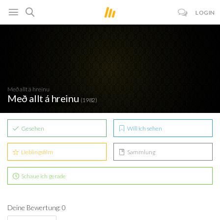
LOGIN
Með allt á hreinu
Með allt á hreinu
(1982)
Gesehen
Will ich sehen
Lieblingsfilm
Sammlung
Schaue ich gerade
Deine Bewertung: 0