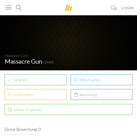
LOGIN
Massacre Gun
Massacre Gun
(1967)
Gesehen
Will ich sehen
Lieblingsfilm
Sammlung
Schaue ich gerade
Deine Bewertung: 0