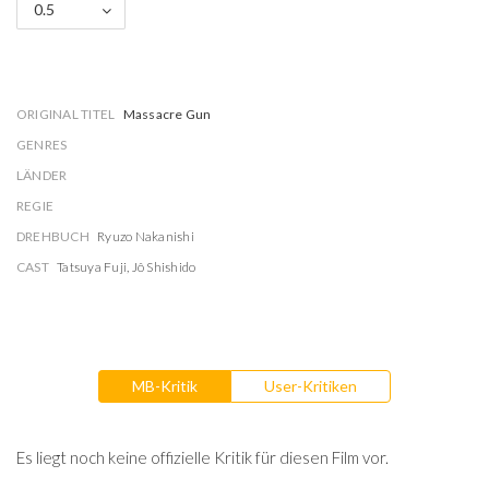
0.5
ORIGINAL TITEL
Massacre Gun
GENRES
LÄNDER
REGIE
DREHBUCH
Ryuzo Nakanishi
CAST
Tatsuya Fuji
,
Jô Shishido
MB-Kritik
User-Kritiken
Es liegt noch keine offizielle Kritik für diesen Film vor.