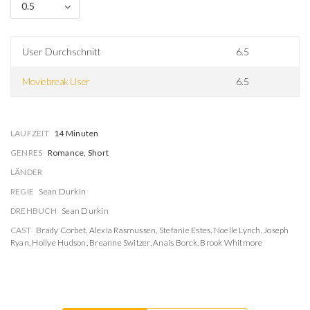
0.5
User Durchschnitt
6.5
Moviebreak User
6.5
LAUFZEIT
14 Minuten
GENRES
Romance, Short
LÄNDER
REGIE
Sean Durkin
DREHBUCH
Sean Durkin
CAST
Brady Corbet
,
Alexia Rasmussen
,
Stefanie Estes
,
Noelle Lynch
,
Joseph
Ryan
,
Hollye Hudson
,
Breanne Switzer
,
Anais Borck
,
Brook Whitmore