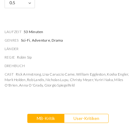
0.5
LAUFZEIT
53 Minuten
GENRES
Sci-Fi, Adventure, Drama
LÄNDER
REGIE
Robin Sip
DREHBUCH
CAST
Rick Armstrong
,
Lisa Caruccio Came
,
William Eggleston
,
Kosha Engler
,
Mark Holden
,
Rob Landis
,
Nicholas Lupu
,
Christy Meyer
,
Yuriri Naka
,
Miles
O'Brien
,
Anna O'Grady
,
Giorgio Spiegelfeld
MB-Kritik
User-Kritiken