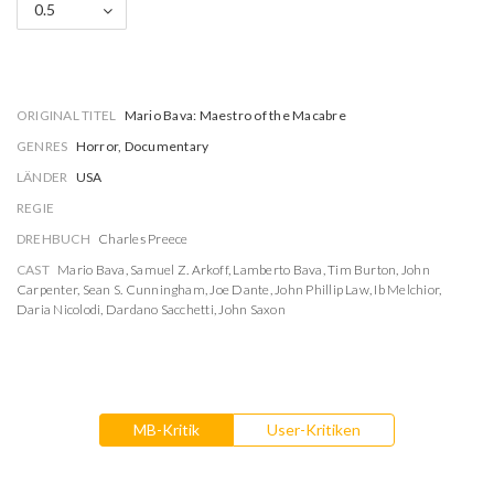
0.5
ORIGINAL TITEL
Mario Bava: Maestro of the Macabre
GENRES
Horror, Documentary
LÄNDER
USA
REGIE
DREHBUCH
Charles Preece
CAST
Mario Bava
,
Samuel Z. Arkoff
,
Lamberto Bava
,
Tim Burton
,
John
Carpenter
,
Sean S. Cunningham
,
Joe Dante
,
John Phillip Law
,
Ib Melchior
,
Daria Nicolodi
,
Dardano Sacchetti
,
John Saxon
MB-Kritik
User-Kritiken