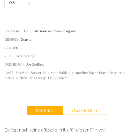
0.5
ORIGINAL TITEL
Mariken van Nieumeghen
GENRES
Drama
LÄNDER
REGIE
Jos Stelling
DREHBUCH
Jos Stelling
CAST
Eric Bais
,
Sander Bais
,
Kees Bakker
,
Jacqueline Bayer
,
Harm Begeman
,
Kitty Courbois
,
Riek Deege
,
Henk Douze
MB-Kritik
User-Kritiken
Es liegt noch keine offizielle Kritik für diesen Film vor.