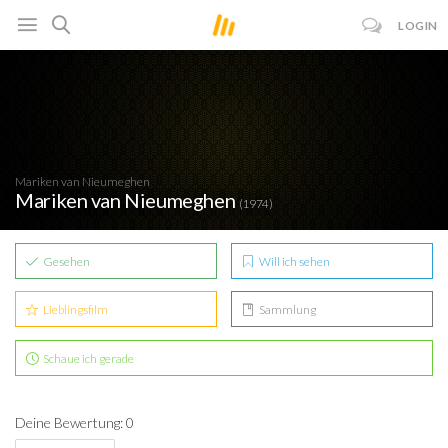
LOGIN
Mariken van Nieumeghen
Mariken van Nieumeghen
(1974)
Gesehen
Will ich sehen
Lieblingsfilm
Sammlung
Schaue ich gerade
Deine Bewertung: 0