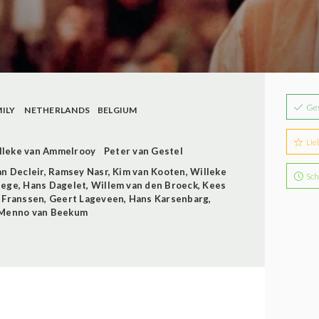
Ge
ILY
NETHERLANDS
BELGIUM
Lie
lleke van Ammelrooy
Peter van Gestel
an Decleir
,
Ramsey Nasr
,
Kim van Kooten
,
Willeke
Sch
eege
,
Hans Dagelet
,
Willem van den Broeck
,
Kees
 Franssen
,
Geert Lageveen
,
Hans Karsenbarg
,
Menno van Beekum