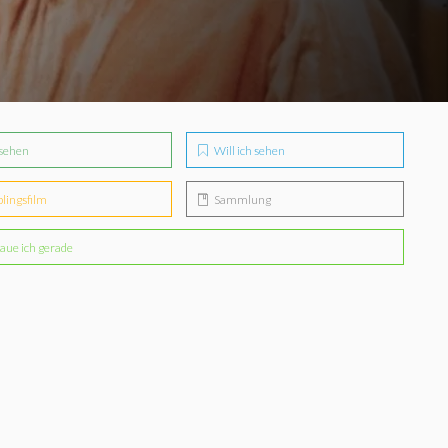
sehen
Will ich sehen
blingsfilm
Sammlung
aue ich gerade