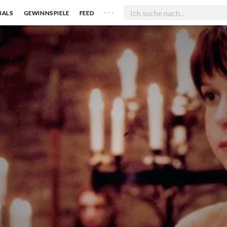
. . .
IALS
GEWINNSPIELE
FEED