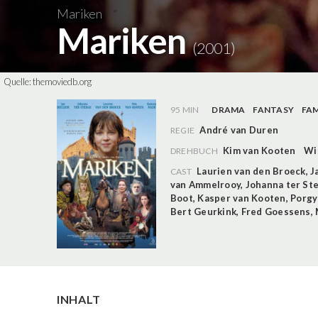
Mariken
Mariken
(2001)
Quelle:
themoviedb.org
95 MIN
DRAMA
FANTASY
FAM
André van Duren
REGIE
Kim van Kooten
Wi
DREHBUCH
Laurien van den Broeck
,
J
CAST
van Ammelrooy
,
Johanna ter St
Boot
,
Kasper van Kooten
,
Porgy
Bert Geurkink
,
Fred Goessens
,
INHALT