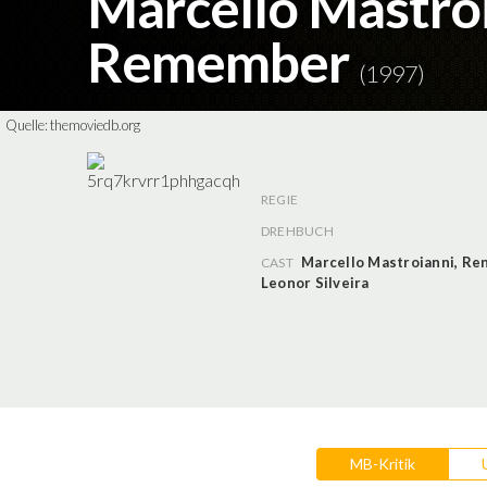
Marcello Mastroi
Remember
(1997)
Quelle:
themoviedb.org
REGIE
DREHBUCH
Marcello Mastroianni
,
Ren
CAST
Leonor Silveira
MB-Kritik