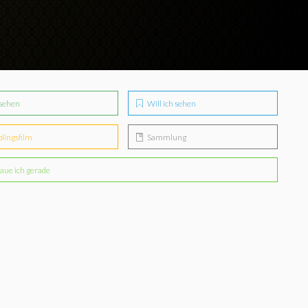
sehen
Will ich sehen
blingsfilm
Sammlung
aue ich gerade