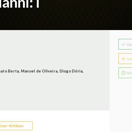
anni: I
Ge
Lie
ato Berta
,
Manoel de Oliveira
,
Diogo Dória
,
Sch
User-Kritiken