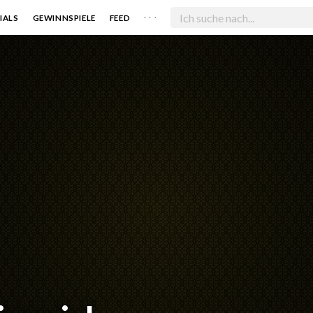
. . .
IALS
GEWINNSPIELE
FEED