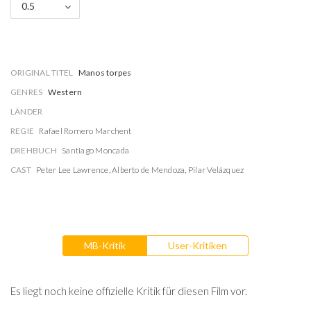
0.5
ORIGINAL TITEL
Manos torpes
GENRES
Western
LÄNDER
REGIE
Rafael Romero Marchent
DREHBUCH
Santiago Moncada
CAST
Peter Lee Lawrence
,
Alberto de Mendoza
,
Pilar Velázquez
MB-Kritik
User-Kritiken
Es liegt noch keine offizielle Kritik für diesen Film vor.