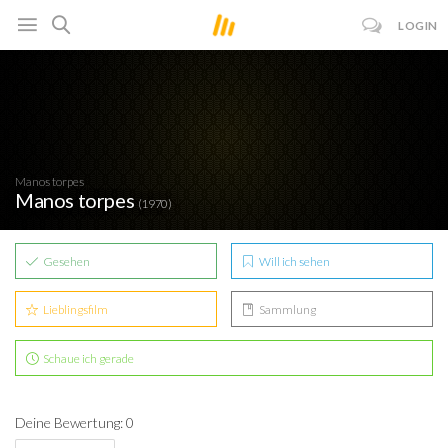
LOGIN
Manos torpes
Manos torpes
(1970)
Gesehen
Will ich sehen
Lieblingsfilm
Sammlung
Schaue ich gerade
Deine Bewertung: 0