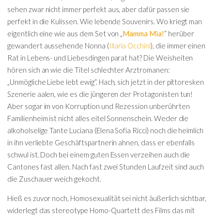
sehen zwar nicht immer perfekt aus, aber dafür passen sie
perfekt in die Kulissen. Wie lebende Souvenirs. Wo kriegt man
eigentlich eine wie aus dem Set von „
Mamma Mia!
“ herüber
gewandert aussehende Nonna (
Illaria Occhini
), die immer einen
Rat in Lebens- und Liebesdingen parat hat? Die Weisheiten
hören sich an wie die Titel schlechter Arztromanen:
„Unmögliche Liebe lebt ewig“. Hach, sich jetzt in der pittoresken
Szenerie aalen, wie es die jüngeren der Protagonisten tun!
Aber sogar im von Korruption und Rezession unberührten
Familienheim ist nicht alles eitel Sonnenschein. Weder die
alkoholselige Tante Luciana (Elena Sofia Ricci) noch die heimlich
in ihn verliebte Geschäftspartnerin ahnen, dass er ebenfalls
schwul ist. Doch bei einem guten Essen verzeihen auch die
Cantones fast allen. Nach fast zwei Stunden Laufzeit sind auch
die Zuschauer weich gekocht.
Hieß es zuvor noch, Homosexualität sei nicht äußerlich sichtbar,
widerlegt das stereotype Homo-Quartett des Films das mit