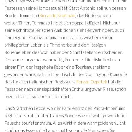
jüngste Spross der italienischen Pasta-Fabrikanten enthüllt beim
Festessen seine Homosexualität. Statt Antonio soll nun dessen
Bruder Tommaso (
Riccardo Scamazio
) das Nudelkonzern
weiterführen. Tommaso findet sich doppelt düpiert. Nicht nur
seine schriftstellerischen Ambitionen sieht er verhindert, auch
sein eigenes Outing. Tommaso muss sich zwischen einem
privilegierten Leben als Firmenerbe und dem lässigen
Bohemeleben des wohlhabenden Schriftstellers entscheiden.
Der arme Junge hat wahrhaftig Probleme. Die diskutiert man
einem Film, der insgeheim lieber eine Tourismusreklame
geworden wäre, natürlich bei Tisch. In der Coming-out-Komödie
des türkisch-italienischen Regisseurs
Ferzan Ozpetek
hat die
Fassaden nach der slapstickhaften Enthüllung zwar Risse, schön
anzusehen ist sie aber immer noch.
Das Städtchen Lecce, wo der Familiensitz des Pasta-Imperiums
liegt, ist erstrahlt unter Italiens Sonne wie ein wahr gewordener
Pauschaltouristentraum. Alles wirkt in dem warmgoldenen Licht
schön: das Essen, die Landschaft, sogar die Menschen. Sie