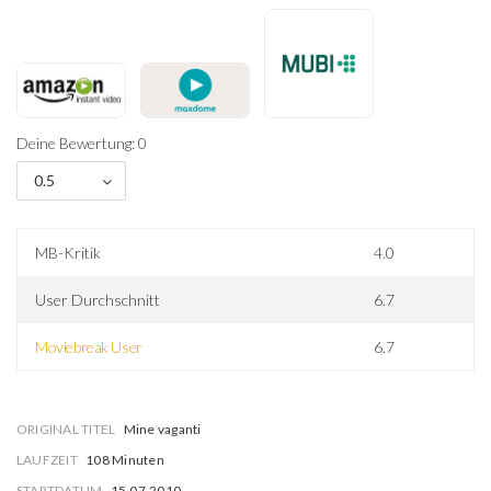
Deine Bewertung: 0
0.5
MB-Kritik
4.0
User Durchschnitt
6.7
Moviebreak User
6.7
ORIGINAL TITEL
Mine vaganti
LAUFZEIT
108 Minuten
STARTDATUM
15.07.2010