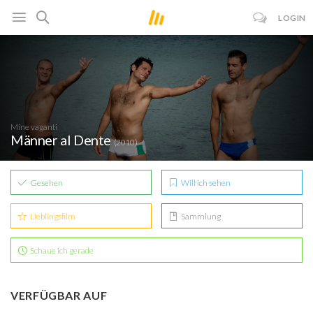
LOGIN
Mine vaganti
Männer al Dente
(2010)
Gesehen
Will ich sehen
Lieblingsfilm
Sammlung
Schaue ich gerade
VERFÜGBAR AUF