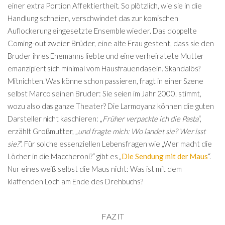
einer extra Portion Affektiertheit. So plötzlich, wie sie in die
Handlung schneien, verschwindet das zur komischen
Auflockerung eingesetzte Ensemble wieder. Das doppelte
Coming-out zweier Brüder, eine alte Frau gesteht, dass sie den
Bruder ihres Ehemanns liebte und eine verheiratete Mutter
emanzipiert sich minimal vom Hausfrauendasein. Skandalös?
Mitnichten. Was könne schon passieren, fragt in einer Szene
selbst Marco seinen Bruder: Sie seien im Jahr 2000. stimmt,
wozu also das ganze Theater? Die Larmoyanz können die guten
Darsteller nicht kaschieren: „
Früher verpackte ich die Pasta
“,
erzählt Großmutter, „
und fragte mich: Wo landet sie? Wer isst
sie?
“. Für solche essenziellen Lebensfragen wie „Wer macht die
Löcher in die Maccheroni?“ gibt es „
Die Sendung mit der Maus
“.
Nur eines weiß selbst die Maus nicht: Was ist mit dem
klaffenden Loch am Ende des Drehbuchs?
FAZIT