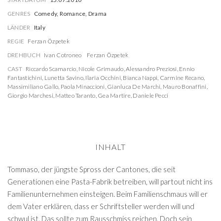
GENRES
Comedy, Romance, Drama
LÄNDER
Italy
REGIE
Ferzan Özpetek
DREHBUCH
Ivan Cotroneo
Ferzan Özpetek
CAST
Riccardo Scamarcio
,
Nicole Grimaudo
,
Alessandro Preziosi
,
Ennio
Fantastichini
,
Lunetta Savino
,
Ilaria Occhini
,
Bianca Nappi
,
Carmine Recano
,
Massimiliano Gallo
,
Paola Minaccioni
,
Gianluca De Marchi
,
Mauro Bonaffini
,
Giorgio Marchesi
,
Matteo Taranto
,
Gea Martire
,
Daniele Pecci
INHALT
Tommaso, der jüngste Spross der Cantones, die seit
Generationen eine Pasta-Fabrik betreiben, will partout nicht ins
Familienunternehmen einsteigen. Beim Familienschmaus will er
dem Vater erklären, dass er Schriftsteller werden will und
schwul ist. Das sollte zum Rausschmiss reichen. Doch sein