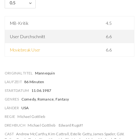
0.5
MB-Kritik
4.5
User Durchschnitt
6.6
Moviebreak User
6.6
ORIGINAL TITEL
Mannequin
LAUFZEIT
86 Minuten
STARTDATUM
11.06.1987
GENRES
Comedy, Romance, Fantasy
LÄNDER
USA
REGIE
Michael Gottlieb
DREHBUCH
Michael Gottlieb
Edward Rugoff
CAST
Andrew McCarthy
,
Kim Cattrall
,
Estelle Getty
,
James Spader
,
G.W.