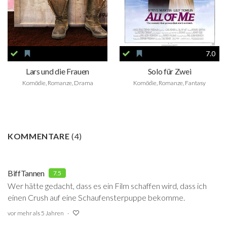
7.0
Lars und die Frauen
Solo für Zwei
Komödie, Romanze, Drama
Komödie, Romanze, Fantasy
KOMMENTARE
(
4
)
BiffTannen
7.5
Wer hätte gedacht, dass es ein Film schaffen wird, dass ich
einen Crush auf eine Schaufensterpuppe bekomme.
vor mehr als 5 Jahren