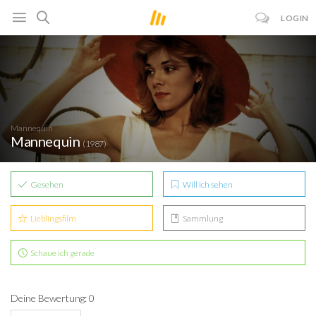
LOGIN
Mannequin
Mannequin
(1987)
Gesehen
Will ich sehen
Lieblingsfilm
Sammlung
Schaue ich gerade
Deine Bewertung: 0