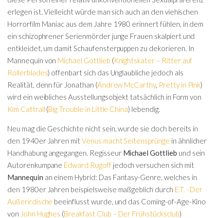
erlegen ist. Vielleicht würde man sich auch an den viehischen
Horrorfilm Maniac aus dem Jahre 1980 erinnert fühlen, in dem
ein schizophrener Serienmörder junge Frauen skalpiert und
entkleidet, um damit Schaufensterpuppen zu dekorieren. In
Mannequin von
Michael Gottlieb
(
Knightskater – Ritter auf
Rollerblades
) offenbart sich das Unglaubliche jedoch als
Realität, denn für Jonathan (
Andrew McCarthy
,
Pretty in Pink
)
wird ein weibliches Ausstellungsobjekt tatsächlich in Form von
Kim Cattrall
(
Big Trouble in Little China
) lebendig.
Neu mag die Geschichte nicht sein, wurde sie doch bereits in
den 1940er Jahren mit
Venus macht Seitensprünge
in ähnlicher
Handhabung angegangen. Regisseur
Michael Gottlieb
und sein
Autorenkumpane
Edward Rugoff
jedoch versuchen sich mit
Mannequin
an einem Hybrid: Das Fantasy-Genre, welches in
den 1980er Jahren beispielsweise maßgeblich durch
E.T. - Der
Außerirdische
beeinflusst wurde, und das Coming-of-Age-Kino
von
John Hughes
(
Breakfast Club – Der Frühstücksclub
)