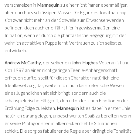
verschmelzen in
Mannequin
zu einer nicht immer ebenmäßigen,
aber durchaus schlüssigen Masse. Die Figur des Jonathan mag
sich zwar nicht mehr an der Schwelle zum Erwachsenwerden
befinden, doch auch er erfährt hier in gewissermaßen eine
Initiation, wenn er durch die phantastische Begegnung mit der
wahrlich attraktiven Puppe lernt, Vertrauen zu sich selbst zu
entwickeln.
Andrew McCarthy
, der selber ein
John
-
Hughes
-Veteran ist und
sich 1987 an einer nicht geringen Teenie-Anhängerschaft
erfreuen durfte, stellt für diesen Charakter natürlich eine
Idealbesetzung dar, weil er nicht nur das spielerische Wesen
eines Jugendlichen mit sich bringt, sondern auch die
schauspielerische Fähigkeit, den erforderlichen Emotionen der
Erzählung Folge zu leisten.
Mannequin
ist es dabei in erster Linie
natürlich daran gelegen, unbeschwerten Spaß zu bereiten, wenn
er seine Protagonisten in albern-überdrehte Situationen
schickt. Die sorglos fabulierende Regie aber drängt die Tonalität