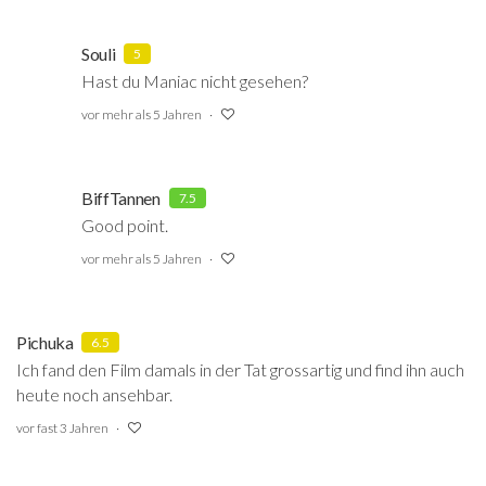
Souli
5
Hast du Maniac nicht gesehen?
vor mehr als 5 Jahren
BiffTannen
7.5
Good point.
vor mehr als 5 Jahren
Pichuka
6.5
Ich fand den Film damals in der Tat grossartig und find ihn auch
heute noch ansehbar.
vor fast 3 Jahren