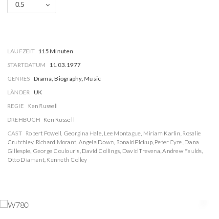
0.5
LAUFZEIT
115 Minuten
STARTDATUM
11.03.1977
GENRES
Drama, Biography, Music
LÄNDER
UK
REGIE
Ken Russell
DREHBUCH
Ken Russell
CAST
Robert Powell
,
Georgina Hale
,
Lee Montague
,
Miriam Karlin
,
Rosalie
Crutchley
,
Richard Morant
,
Angela Down
,
Ronald Pickup
,
Peter Eyre
,
Dana
Gillespie
,
George Coulouris
,
David Collings
,
David Trevena
,
Andrew Faulds
,
Otto Diamant
,
Kenneth Colley