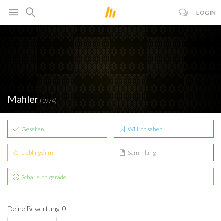
LOGIN
Mahler
(1974)
Gesehen
Will ich sehen
Lieblingsfilm
Sammlung
Schaue ich gerade
Deine Bewertung: 0