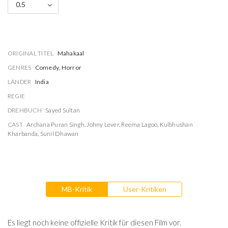
0.5
ORIGINAL TITEL
Mahakaal
GENRES
Comedy, Horror
LÄNDER
India
REGIE
DREHBUCH
Sayed Sultan
CAST
Archana Puran Singh
,
Johny Lever
,
Reema Lagoo
,
Kulbhushan
Kharbanda
,
Sunil Dhawan
MB-Kritik
User-Kritiken
Es liegt noch keine offizielle Kritik für diesen Film vor.