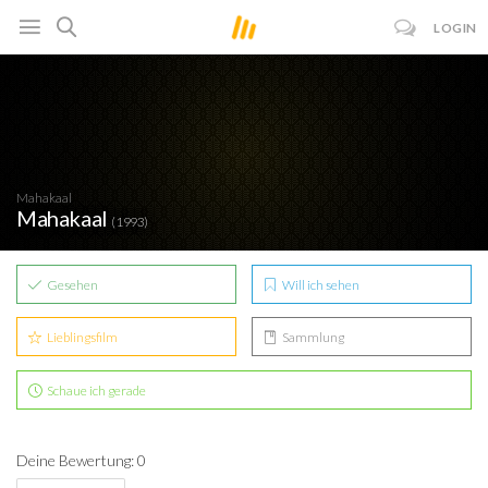
LOGIN
Mahakaal
Mahakaal
(1993)
Gesehen
Will ich sehen
Lieblingsfilm
Sammlung
Schaue ich gerade
Deine Bewertung: 0