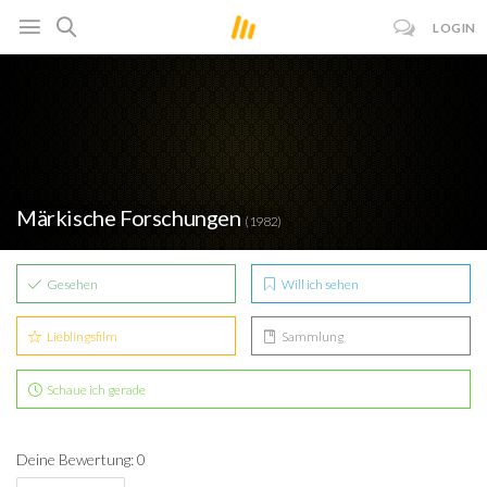
LOGIN
Märkische Forschungen
(1982)
Gesehen
Will ich sehen
Lieblingsfilm
Sammlung
Schaue ich gerade
Deine Bewertung: 0