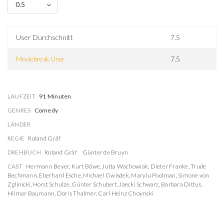
0.5
User Durchschnitt
7.5
Moviebreak User
7.5
LAUFZEIT
91 Minuten
GENRES
Comedy
LÄNDER
REGIE
Roland Gräf
DREHBUCH
Roland Gräf
Günter de Bruyn
CAST
Hermann Beyer
,
Kurt Böwe
,
Jutta Wachowiak
,
Dieter Franke
,
Trude
Bechmann
,
Eberhard Esche
,
Michael Gwisdek
,
Marylu Poolman
,
Simone von
Zglinicki
,
Horst Schulze
,
Günter Schubert
,
Jaecki Schwarz
,
Barbara Dittus
,
Hilmar Baumann
,
Doris Thalmer
,
Carl Heinz Choynski