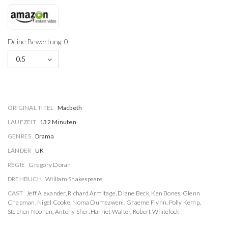
Deine Bewertung: 0
0.5
ORIGINAL TITEL
Macbeth
LAUFZEIT
132 Minuten
GENRES
Drama
LÄNDER
UK
REGIE
Gregory Doran
DREHBUCH
William Shakespeare
CAST
Jeff Alexander
,
Richard Armitage
,
Diane Beck
,
Ken Bones
,
Glenn
Chapman
,
Nigel Cooke
,
Noma Dumezweni
,
Graeme Flynn
,
Polly Kemp
,
Stephen Noonan
,
Antony Sher
,
Harriet Walter
,
Robert Whitelock