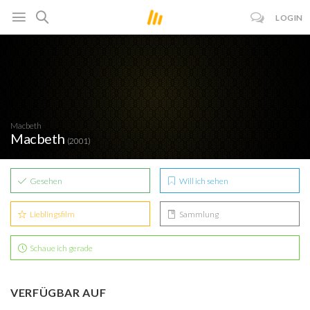
LOGIN
Macbeth
Macbeth
(2001)
Gesehen
Will ich sehen
Lieblingsfilm
Sammlung
Schaue ich gerade
VERFÜGBAR AUF