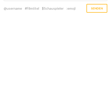
@username
#Filmtitel
$Schauspieler
:emoji