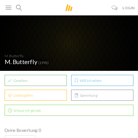
LOGIN
M. Butterfly
M. Butterfly
(1993)
Gesehen
Will ich sehen
Lieblingsfilm
Sammlung
Schaue ich gerade
Deine Bewertung: 0