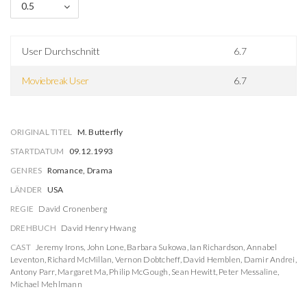
0.5
User Durchschnitt
6.7
Moviebreak User
6.7
ORIGINAL TITEL
M. Butterfly
STARTDATUM
09.12.1993
GENRES
Romance, Drama
LÄNDER
USA
REGIE
David Cronenberg
DREHBUCH
David Henry Hwang
CAST
Jeremy Irons
,
John Lone
,
Barbara Sukowa
,
Ian Richardson
,
Annabel
Leventon
,
Richard McMillan
,
Vernon Dobtcheff
,
David Hemblen
,
Damir Andrei
,
Antony Parr
,
Margaret Ma
,
Philip McGough
,
Sean Hewitt
,
Peter Messaline
,
Michael Mehlmann