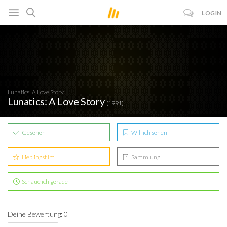
LOGIN
Lunatics: A Love Story
Lunatics: A Love Story
(1991)
Gesehen
Will ich sehen
Lieblingsfilm
Sammlung
Schaue ich gerade
Deine Bewertung: 0