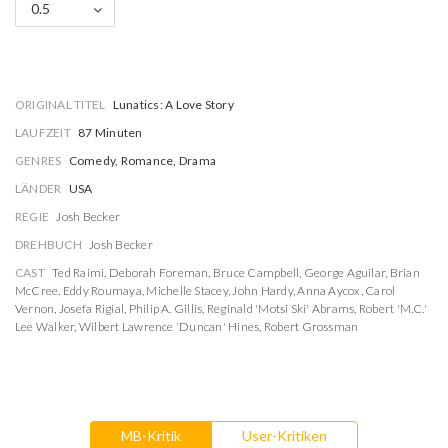
0.5
ORIGINAL TITEL
Lunatics: A Love Story
LAUFZEIT
87 Minuten
GENRES
Comedy, Romance, Drama
LÄNDER
USA
REGIE
Josh Becker
DREHBUCH
Josh Becker
CAST
Ted Raimi
,
Deborah Foreman
,
Bruce Campbell
,
George Aguilar
,
Brian
McCree
,
Eddy Roumaya
,
Michelle Stacey
,
John Hardy
,
Anna Aycox
,
Carol
Vernon
,
Josefa Rigial
,
Philip A. Gillis
,
Reginald 'Motsi Ski' Abrams
,
Robert 'M.C.'
Lee Walker
,
Wilbert Lawrence 'Duncan' Hines
,
Robert Grossman
MB-Kritik
User-Kritiken