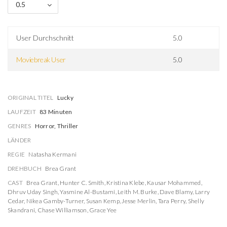
0.5
User Durchschnitt
5.0
Moviebreak User
5.0
ORIGINAL TITEL
Lucky
LAUFZEIT
83 Minuten
GENRES
Horror, Thriller
LÄNDER
REGIE
Natasha Kermani
DREHBUCH
Brea Grant
CAST
Brea Grant
,
Hunter C. Smith
,
Kristina Klebe
,
Kausar Mohammed
,
Dhruv Uday Singh
,
Yasmine Al-Bustami
,
Leith M. Burke
,
Dave Blamy
,
Larry
Cedar
,
Nikea Gamby-Turner
,
Susan Kemp
,
Jesse Merlin
,
Tara Perry
,
Shelly
Skandrani
,
Chase Williamson
,
Grace Yee