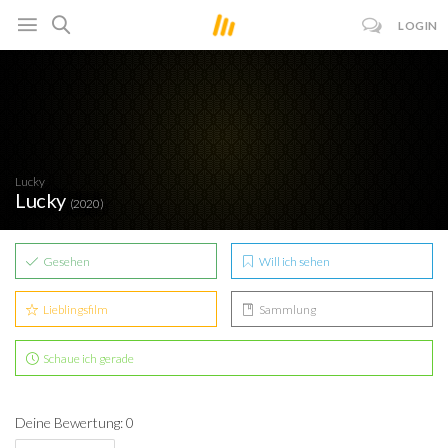
LOGIN
Lucky
Lucky
(2020)
Gesehen
Will ich sehen
Lieblingsfilm
Sammlung
Schaue ich gerade
Deine Bewertung: 0