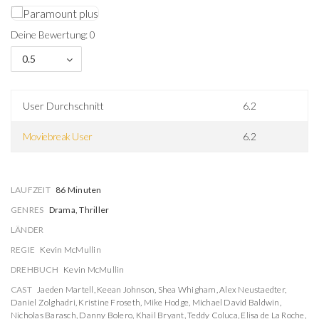
Deine Bewertung: 0
0.5
User Durchschnitt
6.2
Moviebreak User
6.2
LAUFZEIT
86 Minuten
GENRES
Drama, Thriller
LÄNDER
REGIE
Kevin McMullin
DREHBUCH
Kevin McMullin
CAST
Jaeden Martell
,
Keean Johnson
,
Shea Whigham
,
Alex Neustaedter
,
Daniel Zolghadri
,
Kristine Froseth
,
Mike Hodge
,
Michael David Baldwin
,
Nicholas Barasch
,
Danny Bolero
,
Khail Bryant
,
Teddy Coluca
,
Elisa de La Roche
,