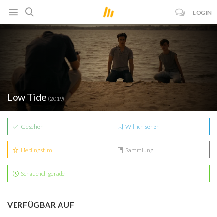
LOGIN
Low Tide
(2019)
Gesehen
Will ich sehen
Lieblingsfilm
Sammlung
Schaue ich gerade
VERFÜGBAR AUF