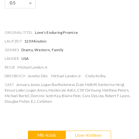
0.5
ORIGINAL TITEL
Love's Enduring Promise
LAUFZEIT
120 Minuten
GENRES
Drama, Western, Family
LÄNDER
USA
REGIE
Michael Landon Jr.
DREHBUCH
Janette Oke
Michael Landon Jr.
Cindy Kelley
CAST
January Jones
,
Logan Bartholomew
,
Dale Midkiff
,
Katherine Heigl
,
Kesun Loder
,
Logan Arens
,
Mackenzie Astin
,
Cliff DeYoung
,
Matthew Peters
,
Michael Bartel
,
Dominic Scott Kay
,
Blaine Pate
,
Cara DeLizia
,
Robert F. Lyons
,
Douglas Fisher
,
E.J. Callahan
MB-Kritik
User-Kritiken