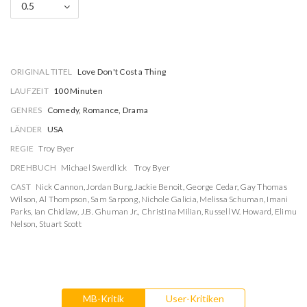
0.5
ORIGINAL TITEL
Love Don't Cost a Thing
LAUFZEIT
100 Minuten
GENRES
Comedy, Romance, Drama
LÄNDER
USA
REGIE
Troy Byer
DREHBUCH
Michael Swerdlick
Troy Byer
CAST
Nick Cannon
,
Jordan Burg
,
Jackie Benoit
,
George Cedar
,
Gay Thomas
Wilson
,
Al Thompson
,
Sam Sarpong
,
Nichole Galicia
,
Melissa Schuman
,
Imani
Parks
,
Ian Chidlaw
,
J.B. Ghuman Jr.
,
Christina Milian
,
Russell W. Howard
,
Elimu
Nelson
,
Stuart Scott
MB-Kritik
User-Kritiken