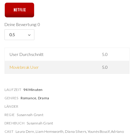
Deine Bewertung: 0
0.5
User Durchschnitt
5.0
Moviebreak User
5.0
LAUFZEIT
94 Minuten
GENRES
Romance, Drama
LÄNDER
REGIE
Susannah Grant
DREHBUCH
Susannah Grant
CAST
Laura Dern
,
Liam Hemsworth
,
Diana Silvers
,
Younès Boucif
,
Adriano