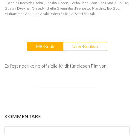
Giannini
,
Rachida Brakni
,
Shosha Goren
,
Heeba Shah
,
Jean-Erns Marie-Louise
,
Gustav Dyekjær Giese
,
Michelle Greenidge
,
Francesco Martino
,
Tao Guo
,
Muhammad Abdullah Arabi
,
Yahya Et Tonia
,
Sami Fekkak
MB-Kritik
User-Kritiken
Es liegt noch keine offizielle Kritik für diesen Film vor.
KOMMENTARE