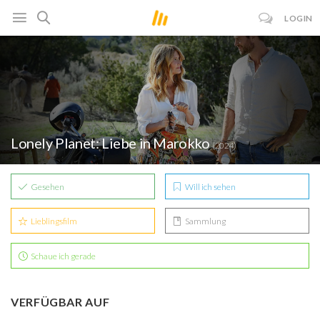
LOGIN
Lonely Planet: Liebe in Marokko
(2024)
Gesehen
Will ich sehen
Lieblingsfilm
Sammlung
Schaue ich gerade
VERFÜGBAR AUF