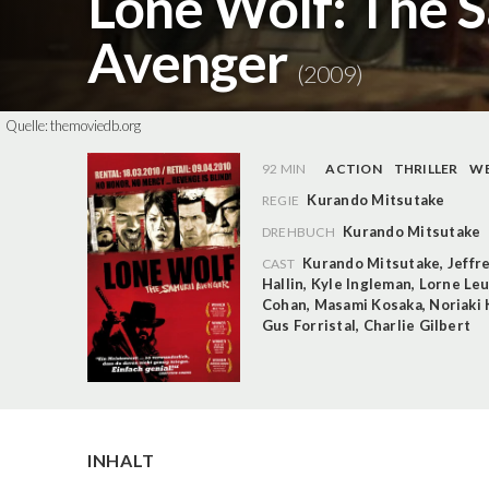
Lone Wolf: The 
Avenger
(2009)
Quelle:
themoviedb.org
92 MIN
ACTION
THRILLER
W
Kurando Mitsutake
REGIE
Kurando Mitsutake
DREHBUCH
Kurando Mitsutake
,
Jeffr
CAST
Hallin
,
Kyle Ingleman
,
Lorne Le
Cohan
,
Masami Kosaka
,
Noriaki
Gus Forristal
,
Charlie Gilbert
INHALT