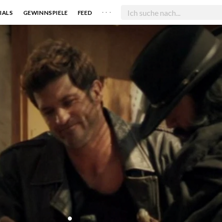
. . .
IALS
GEWINNSPIELE
FEED