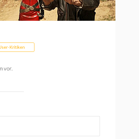
User-Kritiken
m vor.