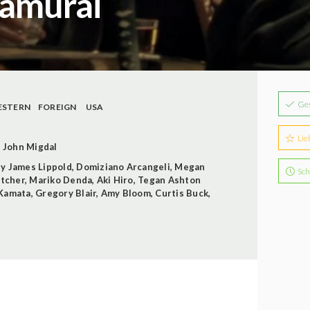
Samurai
Ge
ESTERN
FOREIGN
USA
Lie
John Migdal
ey James Lippold
,
Domiziano Arcangeli
,
Megan
Sch
utcher
,
Mariko Denda
,
Aki Hiro
,
Tegan Ashton
 Kamata
,
Gregory Blair
,
Amy Bloom
,
Curtis Buck
,