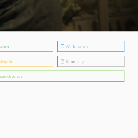
sehen
Will ich sehen
blingsfilm
Sammlung
aue ich gerade