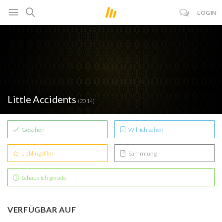
LOGIN
Little Accidents
(2014)
Gesehen
Will ich sehen
Lieblingsfilm
Sammlung
Schaue ich gerade
VERFÜGBAR AUF