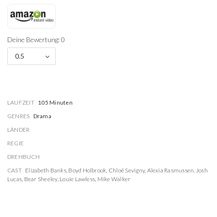
Deine Bewertung: 0
0.5
LAUFZEIT
105 Minuten
GENRES
Drama
LÄNDER
REGIE
DREHBUCH
CAST
Elizabeth Banks
,
Boyd Holbrook
,
Chloë Sevigny
,
Alexia Rasmussen
,
Josh
Lucas
,
Bear Sheeley
,
Louie Lawless
,
Mike Walker