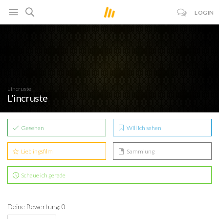
LOGIN
L'incruste
L'incruste
Gesehen
Will ich sehen
Lieblingsfilm
Sammlung
Schaue ich gerade
Deine Bewertung: 0