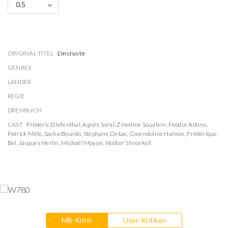
0.5
ORIGINAL TITEL
L'incruste
GENRES
LÄNDER
REGIE
DREHBUCH
CAST
Frédéric Diefenthal
,
Agnès Soral
,
Zinedine Soualem
,
Féodor Atkine
,
Patrick Mille
,
Sacha Bourdo
,
Stéphane Debac
,
Gwendoline Hamon
,
Frédérique
Bel
,
Jacques Herlin
,
Michaël Moyon
,
Walter Shnorkell
MB-Kritik
User-Kritiken