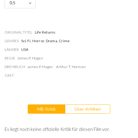
0.5
ORIGINAL TITEL
Life Returns
GENRES
Sci-Fi, Horror, Drama, Crime
LÄNDER
USA
REGIE
James P. Hogan
DREHBUCH
James P. Hogan
Arthur T. Horman
CAST
MB-Kritik
User-Kritiken
Es liegt noch keine offizielle Kritik für diesen Film vor.