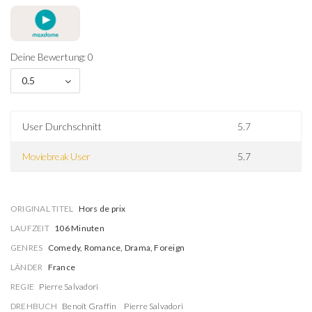
Deine Bewertung: 0
0.5
User Durchschnitt
5.7
Moviebreak User
5.7
ORIGINAL TITEL
Hors de prix
LAUFZEIT
106 Minuten
GENRES
Comedy, Romance, Drama, Foreign
LÄNDER
France
REGIE
Pierre Salvadori
DREHBUCH
Benoît Graffin
Pierre Salvadori