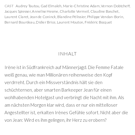
CAST
Audrey Tautou
,
Gad Elmaleh
,
Marie-Christine Adam
,
Vernon Dobtcheff
,
Jacques Spiesser
,
Annelise Hesme
,
Charlotte Vermeil
,
Claudine Baschet
,
Laurent Claret
,
Jean de Coninck
,
Blandine Pélissier
,
Philippe Vendan-Borin
,
Bernard Bourdeau
,
Didier Brice
,
Laurent Mouton
,
Frédéric Bocquet
INHALT
Irène ist in Südfrankreich auf Männerjagd. Die Femme Fatale
weiß genau, wie man Millionären reihenweise den Kopf
verdrreht. Durch ein Missverständnis hält sie den
schüchternen, aber smarten Barkeeper Jean für einen
wohlhabenden Hotelgast und verbringt die Nacht mit ihm. Als
am nächsten Morgen klar wird, dass er nur ein mittelloser
Angestellter ist, erkalten Irènes Gefühle sofort. Nicht aber die
von Jean: Wird es ihm gelingen, ihr Herz zu erobern?