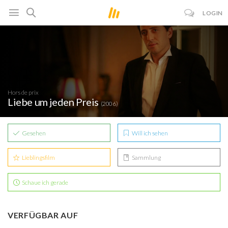
LOGIN
Hors de prix
Liebe um jeden Preis
(2006)
Gesehen
Will ich sehen
Lieblingsfilm
Sammlung
Schaue ich gerade
VERFÜGBAR AUF