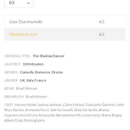
0.5
User Durchschnitt
6.5
Moviebreak User
6.5
ORIGINAL TITEL
The Shadow Dancer
LAUFZEIT
100 Minuten
GENRES
Comedy, Romance, Drama
LÄNDER
UK, Italy, France
REGIE
Brad Mirman
DREHBUCH
Brad Mirman
CAST
Harvey Keitel
,
Joshua Jackson
,
Claire Forlani
,
Giancarlo Giannini
,
John
Rhys-Davies
,
Armando Pucci
,
Valéria Cavalli
,
Silvia De Santis
,
Bianca
Guaccero
,
Ken Drury
,
Anna Lelio
,
Bernardino Mili
,
Leiva Nanzi
,
Stomy Bugsy
,
Albert Dray
,
Pierluigi Iorio