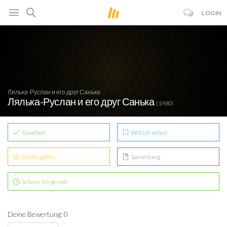
LOGIN
Лялька-Руслан и его друг Санька
Лялька-Руслан и его друг Санька
(1980)
Gesehen
Will ich sehen
Lieblingsfilm
Sammlung
Schaue ich gerade
Deine Bewertung: 0