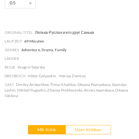
0.5
ORIGINAL TITEL
Лялька-Руслан и его друг Санька
LAUFZEIT
69 Minuten
GENRES
Adventure, Drama, Family
LÄNDER
REGIE
Yevgeni Tatarsky
DREHBUCH
Viktor Golyavkin
Mariya Zvereva
CAST
Dmitry Aristarkhov
,
Timur Khalikov
,
Oksana Poznyakova
,
Stanislav
Lashin
,
Mikhail Pugovkin
,
Zhanna Prokhorenko
,
Anna Lisyanskaya
,
Oksana
Nikitina
MB-Kritik
User-Kritiken