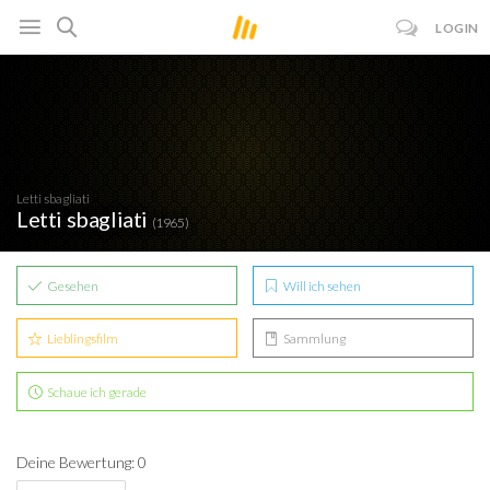
LOGIN
Letti sbagliati
Letti sbagliati
(1965)
Gesehen
Will ich sehen
Lieblingsfilm
Sammlung
Schaue ich gerade
Deine Bewertung: 0