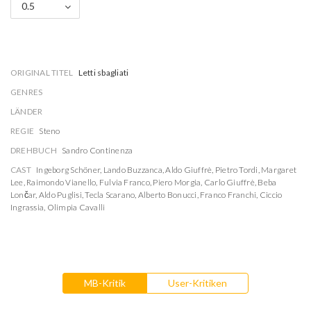
0.5
ORIGINAL TITEL
Letti sbagliati
GENRES
LÄNDER
REGIE
Steno
DREHBUCH
Sandro Continenza
CAST
Ingeborg Schöner
,
Lando Buzzanca
,
Aldo Giuffrè
,
Pietro Tordi
,
Margaret
Lee
,
Raimondo Vianello
,
Fulvia Franco
,
Piero Morgia
,
Carlo Giuffrè
,
Beba
Lončar
,
Aldo Puglisi
,
Tecla Scarano
,
Alberto Bonucci
,
Franco Franchi
,
Ciccio
Ingrassia
,
Olimpia Cavalli
MB-Kritik
User-Kritiken