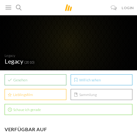
LOGIN
Legacy
Legacy
(2010)
Gesehen
Will ich sehen
Lieblingsfilm
Sammlung
Schaue ich gerade
VERFÜGBAR AUF