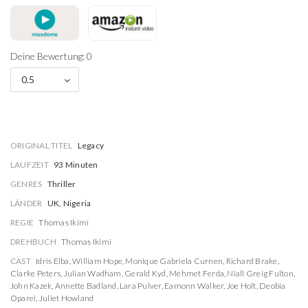
Deine Bewertung: 0
0.5
ORIGINAL TITEL
Legacy
LAUFZEIT
93 Minuten
GENRES
Thriller
LÄNDER
UK, Nigeria
REGIE
Thomas Ikimi
DREHBUCH
Thomas Ikimi
CAST
Idris Elba
,
William Hope
,
Monique Gabriela Curnen
,
Richard Brake
,
Clarke Peters
,
Julian Wadham
,
Gerald Kyd
,
Mehmet Ferda
,
Niall Greig Fulton
,
John Kazek
,
Annette Badland
,
Lara Pulver
,
Eamonn Walker
,
Joe Holt
,
Deobia
Oparei
,
Juliet Howland