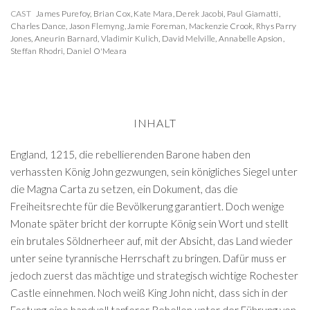
CAST
James Purefoy
,
Brian Cox
,
Kate Mara
,
Derek Jacobi
,
Paul Giamatti
,
Charles Dance
,
Jason Flemyng
,
Jamie Foreman
,
Mackenzie Crook
,
Rhys Parry
Jones
,
Aneurin Barnard
,
Vladimir Kulich
,
David Melville
,
Annabelle Apsion
,
Steffan Rhodri
,
Daniel O'Meara
INHALT
England, 1215, die rebellierenden Barone haben den
verhassten König John gezwungen, sein königliches Siegel unter
die Magna Carta zu setzen, ein Dokument, das die
Freiheitsrechte für die Bevölkerung garantiert. Doch wenige
Monate später bricht der korrupte König sein Wort und stellt
ein brutales Söldnerheer auf, mit der Absicht, das Land wieder
unter seine tyrannische Herrschaft zu bringen. Dafür muss er
jedoch zuerst das mächtige und strategisch wichtige Rochester
Castle einnehmen. Noch weiß King John nicht, dass sich in der