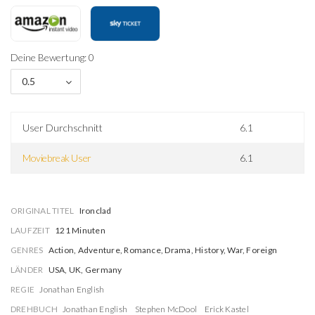
Deine Bewertung: 0
0.5
User Durchschnitt
6.1
Moviebreak User
6.1
ORIGINAL TITEL
Ironclad
LAUFZEIT
121 Minuten
GENRES
Action, Adventure, Romance, Drama, History, War, Foreign
LÄNDER
USA, UK, Germany
REGIE
Jonathan English
DREHBUCH
Jonathan English
Stephen McDool
Erick Kastel