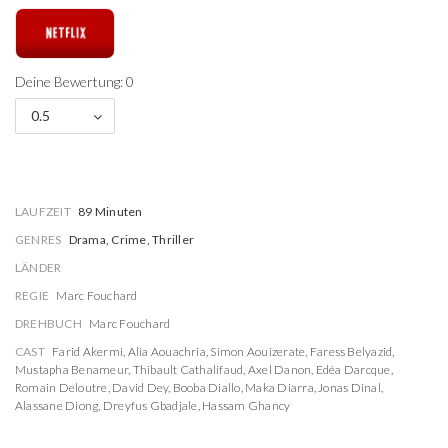
Deine Bewertung: 0
0.5
LAUFZEIT
89 Minuten
GENRES
Drama, Crime, Thriller
LÄNDER
REGIE
Marc Fouchard
DREHBUCH
Marc Fouchard
CAST
Farid Akermi
,
Alia Aouachria
,
Simon Aouizerate
,
Faress Belyazid
,
Mustapha Benameur
,
Thibault Cathalifaud
,
Axel Danon
,
Edéa Darcque
,
Romain Deloutre
,
David Dey
,
Booba Diallo
,
Maka Diarra
,
Jonas Dinal
,
Alassane Diong
,
Dreyfus Gbadjale
,
Hassam Ghancy