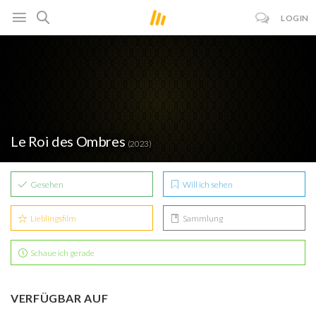
LOGIN
Le Roi des Ombres
(2023)
Gesehen
Will ich sehen
Lieblingsfilm
Sammlung
Schaue ich gerade
VERFÜGBAR AUF