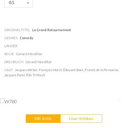
0.5
ORIGINAL TITEL
Le Grand Retournement
GENRES
Comedy
LÄNDER
REGIE
Gérard Mordillat
DREHBUCH
Gérard Mordillat
CAST
Jacques Weber
,
François Morel
,
Édouard Baer
,
Franck de la Personne
,
Jacques Pater
,
Élie Triffault
MB-Kritik
User-Kritiken