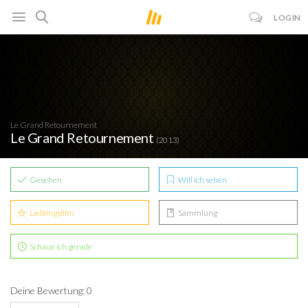
LOGIN
Le Grand Retournement
Le Grand Retournement
(2013)
Gesehen
Will ich sehen
Lieblingsfilm
Sammlung
Schaue ich gerade
Deine Bewertung: 0