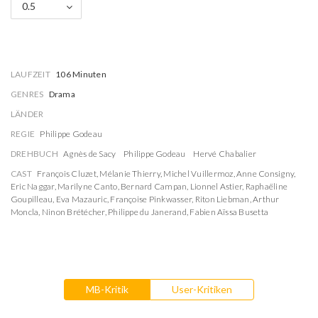
0.5
LAUFZEIT
106 Minuten
GENRES
Drama
LÄNDER
REGIE
Philippe Godeau
DREHBUCH
Agnès de Sacy
Philippe Godeau
Hervé Chabalier
CAST
François Cluzet
,
Mélanie Thierry
,
Michel Vuillermoz
,
Anne Consigny
,
Eric Naggar
,
Marilyne Canto
,
Bernard Campan
,
Lionnel Astier
,
Raphaëline
Goupilleau
,
Eva Mazauric
,
Françoise Pinkwasser
,
Riton Liebman
,
Arthur
Moncla
,
Ninon Brétécher
,
Philippe du Janerand
,
Fabien Aïssa Busetta
MB-Kritik
User-Kritiken