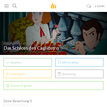
LOGIN
Rupan sansei: Kariosutoro no shiro
Das Schloss des Cagliostro
(1979)
Gesehen
Will ich sehen
Lieblingsfilm
Sammlung
Schaue ich gerade
Deine Bewertung: 0