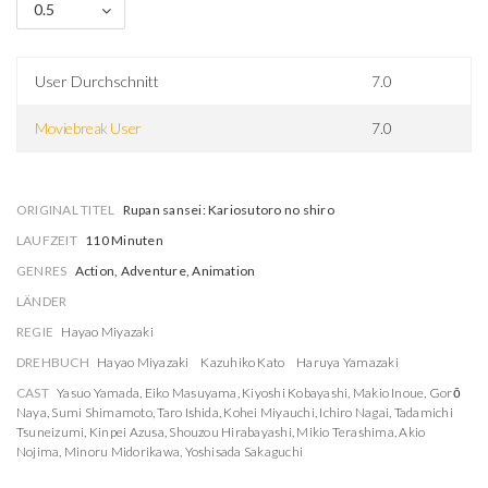
0.5
User Durchschnitt
7.0
Moviebreak User
7.0
ORIGINAL TITEL
Rupan sansei: Kariosutoro no shiro
LAUFZEIT
110 Minuten
GENRES
Action, Adventure, Animation
LÄNDER
REGIE
Hayao Miyazaki
DREHBUCH
Hayao Miyazaki
Kazuhiko Kato
Haruya Yamazaki
CAST
Yasuo Yamada
,
Eiko Masuyama
,
Kiyoshi Kobayashi
,
Makio Inoue
,
Gorō
Naya
,
Sumi Shimamoto
,
Taro Ishida
,
Kohei Miyauchi
,
Ichiro Nagai
,
Tadamichi
Tsuneizumi
,
Kinpei Azusa
,
Shouzou Hirabayashi
,
Mikio Terashima
,
Akio
Nojima
,
Minoru Midorikawa
,
Yoshisada Sakaguchi