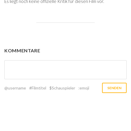
Es liegt noch keine offizielle Kritik für diesen Film vor.
KOMMENTARE
@username
#Filmtitel
$Schauspieler
:emoji