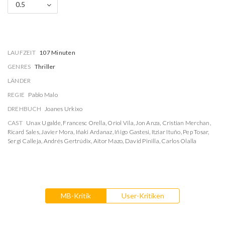
0.5
LAUFZEIT
107 Minuten
GENRES
Thriller
LÄNDER
REGIE
Pablo Malo
DREHBUCH
Joanes Urkixo
CAST
Unax Ugalde
,
Francesc Orella
,
Oriol Vila
,
Jon Anza
,
Cristian Merchan
,
Ricard Sales
,
Javier Mora
,
Iñaki Ardanaz
,
Iñigo Gastesi
,
Itziar Ituño
,
Pep Tosar
,
Sergi Calleja
,
Andrés Gertrúdix
,
Aitor Mazo
,
David Pinilla
,
Carlos Olalla
MB-Kritik
User-Kritiken