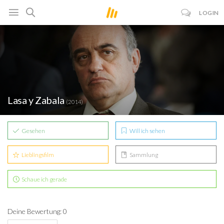
LOGIN
Lasa y Zabala
(2014)
Gesehen
Will ich sehen
Lieblingsfilm
Sammlung
Schaue ich gerade
Deine Bewertung: 0