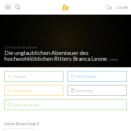
LOGIN
L'armata Brancaleone
Die unglaublichen Abenteuer des
hochwohllöblichen Ritters Branca Leone
(1966)
Gesehen
Will ich sehen
Lieblingsfilm
Sammlung
Schaue ich gerade
Deine Bewertung: 0