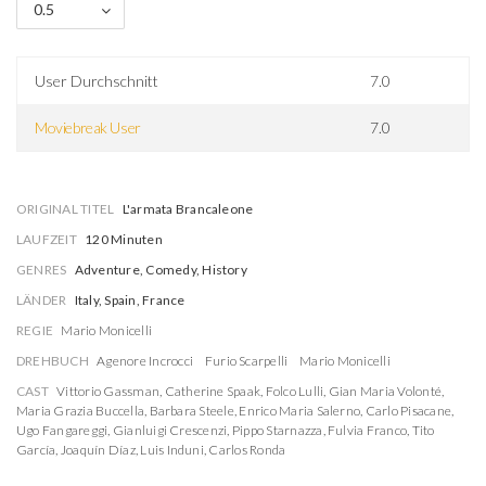
0.5
User Durchschnitt
7.0
Moviebreak User
7.0
ORIGINAL TITEL
L'armata Brancaleone
LAUFZEIT
120 Minuten
GENRES
Adventure, Comedy, History
LÄNDER
Italy, Spain, France
REGIE
Mario Monicelli
DREHBUCH
Agenore Incrocci
Furio Scarpelli
Mario Monicelli
CAST
Vittorio Gassman
,
Catherine Spaak
,
Folco Lulli
,
Gian Maria Volonté
,
Maria Grazia Buccella
,
Barbara Steele
,
Enrico Maria Salerno
,
Carlo Pisacane
,
Ugo Fangareggi
,
Gianluigi Crescenzi
,
Pippo Starnazza
,
Fulvia Franco
,
Tito
García
,
Joaquín Díaz
,
Luis Induni
,
Carlos Ronda