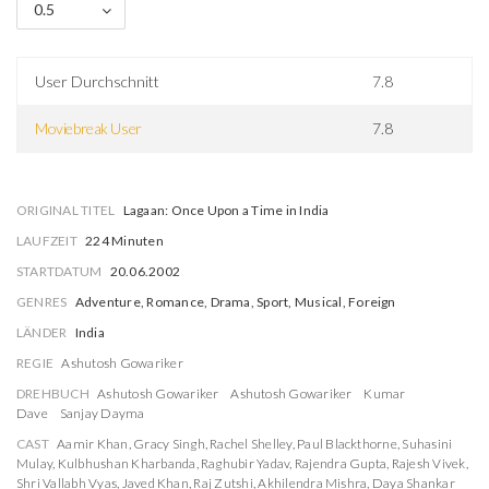
0.5
User Durchschnitt
7.8
Moviebreak User
7.8
ORIGINAL TITEL
Lagaan: Once Upon a Time in India
LAUFZEIT
224 Minuten
STARTDATUM
20.06.2002
GENRES
Adventure, Romance, Drama, Sport, Musical, Foreign
LÄNDER
India
REGIE
Ashutosh Gowariker
DREHBUCH
Ashutosh Gowariker
Ashutosh Gowariker
Kumar
Dave
Sanjay Dayma
CAST
Aamir Khan
,
Gracy Singh
,
Rachel Shelley
,
Paul Blackthorne
,
Suhasini
Mulay
,
Kulbhushan Kharbanda
,
Raghubir Yadav
,
Rajendra Gupta
,
Rajesh Vivek
,
Shri Vallabh Vyas
,
Javed Khan
,
Raj Zutshi
,
Akhilendra Mishra
,
Daya Shankar