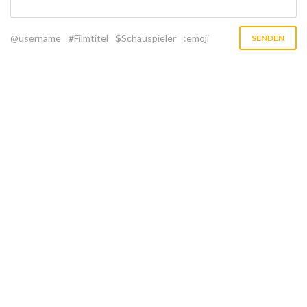
@username
#Filmtitel
$Schauspieler
:emoji