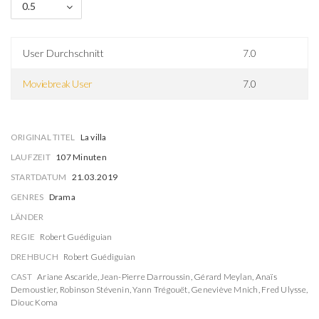
0.5
User Durchschnitt
7.0
Moviebreak User
7.0
ORIGINAL TITEL
La villa
LAUFZEIT
107 Minuten
STARTDATUM
21.03.2019
GENRES
Drama
LÄNDER
REGIE
Robert Guédiguian
DREHBUCH
Robert Guédiguian
CAST
Ariane Ascaride
,
Jean-Pierre Darroussin
,
Gérard Meylan
,
Anaïs
Demoustier
,
Robinson Stévenin
,
Yann Trégouët
,
Geneviève Mnich
,
Fred Ulysse
,
Diouc Koma