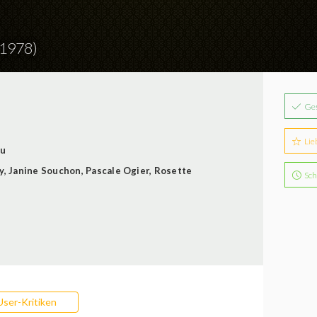
(1978)
Ge
Lie
au
y
,
Janine Souchon
,
Pascale Ogier
,
Rosette
Sch
User-Kritiken