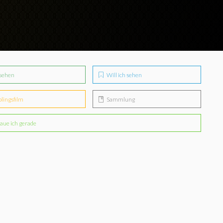
sehen
Will ich sehen
blingsfilm
Sammlung
aue ich gerade