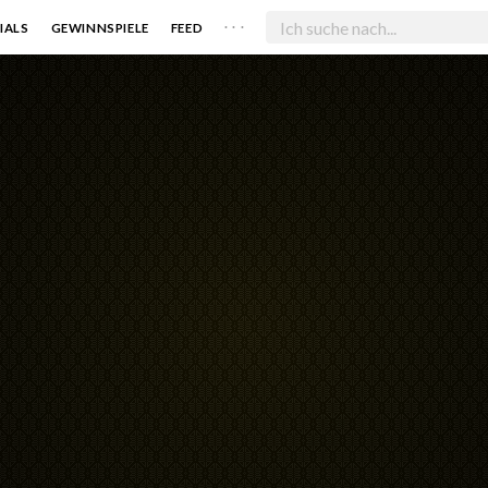
. . .
IALS
GEWINNSPIELE
FEED