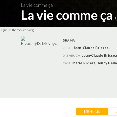
La vie comme ça
La vie comme ça
Quelle:
themoviedb.org
DRAMA
Jean-Claude Brisseau
REGIE
Jean-Claude Brisse
DREHBUCH
Marie Rivière
,
Jenny Bella
CAST
MB-Kritik